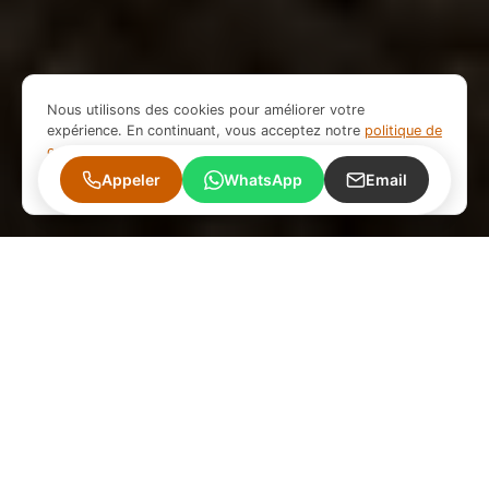
Nous utilisons des cookies pour améliorer votre
expérience. En continuant, vous acceptez notre
politique de
confidentialité
.
Refuser
Accepter
Appeler
WhatsApp
Email
Interventions fréquentes sur Longvic
Une connaissance précise du terrain local