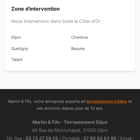
Zone d'intervention
Nous intervenons dans toute la Côte-d'Or :
Dijon
Chenôve
Quetigny
Beaune
Talant
Martin & Fils, votre entreprise experte en
terrassement à Dijon
et
ses environs depuis plus de 10 ans.
Martin & Fils - Terrassement Dijon
45 Rue de Montchapet, 21000 Dijon
Tél. fixe :
03 73 27 59 25
| Portable :
07 80 93 63 96
| Email :