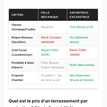
PELLE
ASPIRATRICE-
CRITÈRE
MÉCANIQUE
EXCAVATRICE
Vitesse
Moyenne
Très Élevée (x12)
(Sondage/Fouille)
Risque Réseaux
Élevé (Contact
Nul (Méthode
(Gaz/Elec)
métal/sol)
douce)
Coût Facial
Moyen (400-
Élevé (1200-
(Location/Jour)
600€)
1900€)
Pénibilité & Main
Forte (Besoin
Nulle (Mécanisée)
d'œuvre
finition manuelle)
Propreté
Poussière + Tas
Net (Aspiration
Chantier
de terre au sol
directe en benne)
Quel est le prix d'un terrassement par