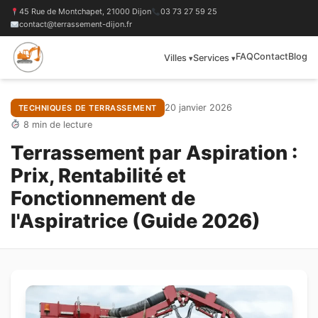
45 Rue de Montchapet, 21000 Dijon
03 73 27 59 25
contact@terrassement-dijon.fr
FAQ
Contact
Blog
Villes
Services
Accueil
›
Blog
›
Terrassement par Aspiration
20 janvier 2026
TECHNIQUES DE TERRASSEMENT
8 min de lecture
Terrassement par Aspiration :
Prix, Rentabilité et
Fonctionnement de
l'Aspiratrice (Guide 2026)